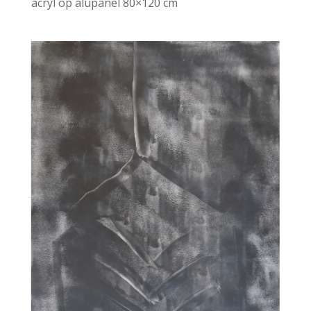
acryl op alupanel 80×120 cm