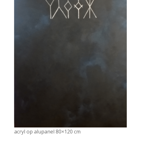
acryl op alupanel 80×120 cm