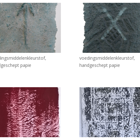
ingsmiddelenkleurstof,
voedingsmiddelenkleurstof,
geschept papie
handgeschept papie