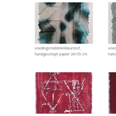
voedingsmiddelenkleurstof,
voed
handgeschept papier 26×35 cm
hand