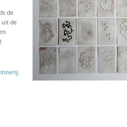
nds de
 uit de
en
!
nnerij.