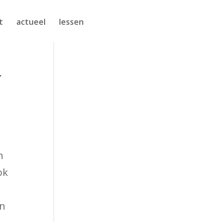
t
actueel
lessen
r
n
ok
en