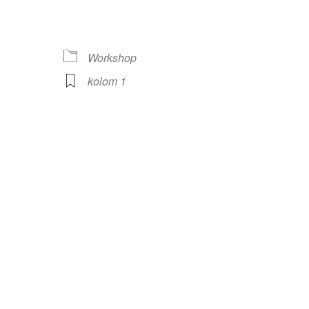
Workshop
lendar
iCalendar
Office 365
kolom 1